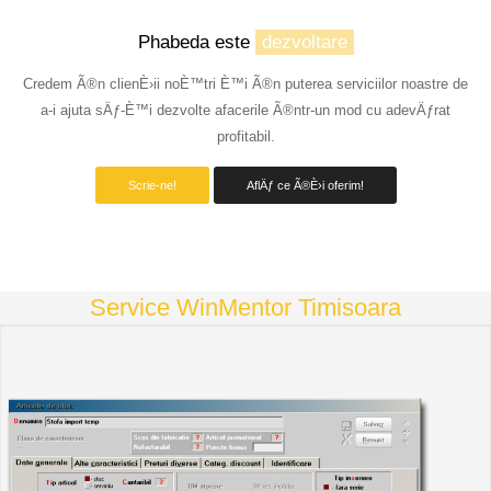
Phabeda este
dezvoltare
Credem Ã®n clienÈ›ii noÈ™tri È™i Ã®n puterea serviciilor noastre de
a-i ajuta sÄƒ-È™i dezvolte afacerile Ã®ntr-un mod cu adevÄƒrat
profitabil.
Scrie-ne!
AflÄƒ ce Ã®È›i oferim!
Service WinMentor Timisoara