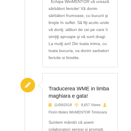
Echipa WinMENTOR vă urează
sărbători fericite! Vă dorim
sărbători frumoase, cu bucurii şi
linişte în suflet. Să fiţi acolo unde
vă doriţi, alături de cei pe care îi
simţiţi aproape şi vă sunt dragi.
La mulţi ani! Din toata inima, cu
toata bucuria, va dorim sarbatori
fericite si linistite.
Traducerea WME in limba
maghiara e gata!
11/09/2018
9,657 Views
Florin Mates WinMENTOR Timisoara
Suntem mândri că avem
colaboratori serioși și prompți,