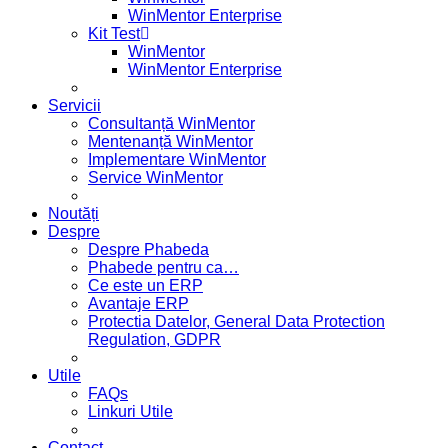
WinMentor Enterprise
Kit Test
WinMentor
WinMentor Enterprise
Servicii
Consultanță WinMentor
Mentenanță WinMentor
Implementare WinMentor
Service WinMentor
Noutăți
Despre
Despre Phabeda
Phabede pentru ca…
Ce este un ERP
Avantaje ERP
Protectia Datelor, General Data Protection
Regulation, GDPR
Utile
FAQs
Linkuri Utile
Contact