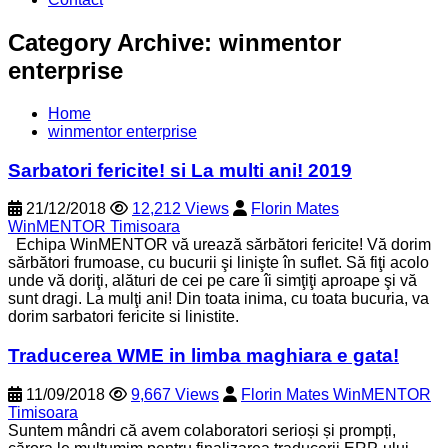
Category Archive: winmentor
enterprise
Home
winmentor enterprise
Sarbatori fericite! si La multi ani! 2019
21/12/2018
12,212 Views
Florin Mates
WinMENTOR Timisoara
Echipa WinMENTOR vă urează sărbători fericite! Vă dorim
sărbători frumoase, cu bucurii şi linişte în suflet. Să fiţi acolo
unde vă doriţi, alături de cei pe care îi simţiţi aproape şi vă
sunt dragi. La mulţi ani! Din toata inima, cu toata bucuria, va
dorim sarbatori fericite si linistite.
Traducerea WME in limba maghiara e gata!
11/09/2018
9,667 Views
Florin Mates WinMENTOR
Timisoara
Suntem mândri că avem colaboratori serioși și prompți,