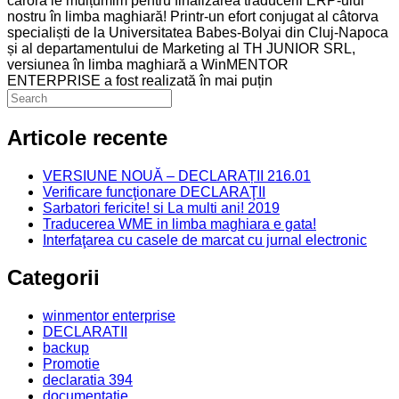
cărora le mulțumim pentru finalizarea traducerii ERP-ului
nostru în limba maghiară! Printr-un efort conjugat al câtorva
specialiști de la Universitatea Babes-Bolyai din Cluj-Napoca
și al departamentului de Marketing al TH JUNIOR SRL,
versiunea în limba maghiară a WinMENTOR
ENTERPRISE a fost realizată în mai puțin
Articole recente
VERSIUNE NOUĂ – DECLARAȚII 216.01
Verificare funcţionare DECLARAŢII
Sarbatori fericite! si La multi ani! 2019
Traducerea WME in limba maghiara e gata!
Interfaţarea cu casele de marcat cu jurnal electronic
Categorii
winmentor enterprise
DECLARATII
backup
Promotie
declaratia 394
documentatie