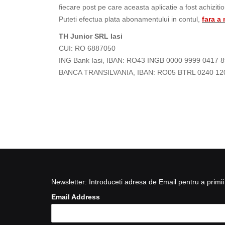
fiecare post pe care aceasta aplicatie a fost achiziti
Puteti efectua plata abonamentului in contul,
fara a
TH Junior SRL Iasi
CUI: RO 6887050
ING Bank Iasi, IBAN: RO43 INGB 0000 9999 0417 
BANCA TRANSILVANIA, IBAN: RO05 BTRL 0240 12
Newsletter: Introduceti adresa de Email pentru a primii 
Email Address