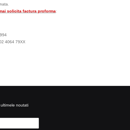
onata.
 mai solicita factura proforma
:
8994
02 4064 79XX
ultimele noutati