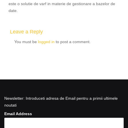
este o solutie de varf in materie de gestionare a bazelor de
date.
Leave a Reply
You must be
logged in
to post a comment.
Newsletter: Introduceti adresa de Email pentru a primii ultimele
noutati
Email Address