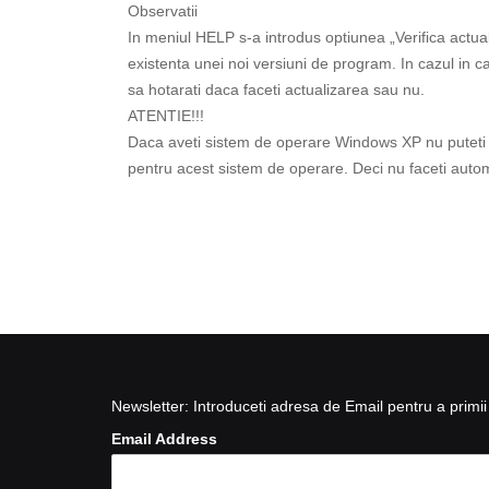
Observatii
In meniul HELP s-a introdus optiunea „Verifica actua
existenta unei noi versiuni de program. In cazul i
sa hotarati daca faceti actualizarea sau nu.
ATENTIE!!!
Daca aveti sistem de operare Windows XP nu puteti 
pentru acest sistem de operare. Deci nu faceti auto
Newsletter: Introduceti adresa de Email pentru a primii 
Email Address