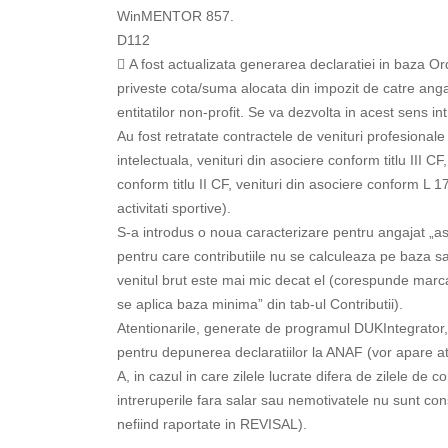
WinMENTOR 857.
D112
 A fost actualizata generarea declaratiei in baza O
priveste cota/suma alocata din impozit de catre anga
entitatilor non-profit. Se va dezvolta in acest sens in
Au fost retratate contractele de venituri profesionale 
intelectuala, venituri din asociere conform titlu III CF
conform titlu II CF, venituri din asociere conform L 1
activitati sportive).
S-a introdus o noua caracterizare pentru angajat „as
pentru care contributiile nu se calculeaza pe baza sa
venitul brut este mai mic decat el (corespunde marcaju
se aplica baza minima” din tab-ul Contributii).
Atentionarile, generate de programul DUKIntegrator
pentru depunerea declaratiilor la ANAF (vor apare ate
A, in cazul in care zilele lucrate difera de zilele de c
intreruperile fara salar sau nemotivatele nu sunt co
nefiind raportate in REVISAL).