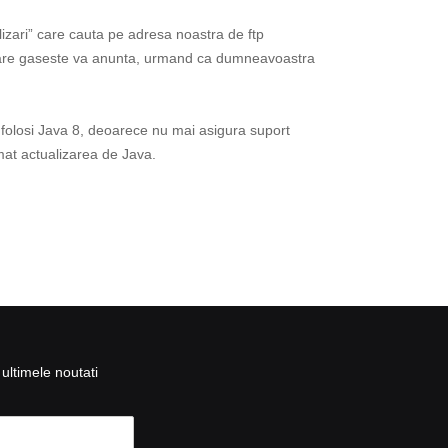
lizari” care cauta pe adresa noastra de ftp
n care gaseste va anunta, urmand ca dumneavoastra
folosi Java 8, deoarece nu mai asigura suport
mat actualizarea de Java.
ultimele noutati