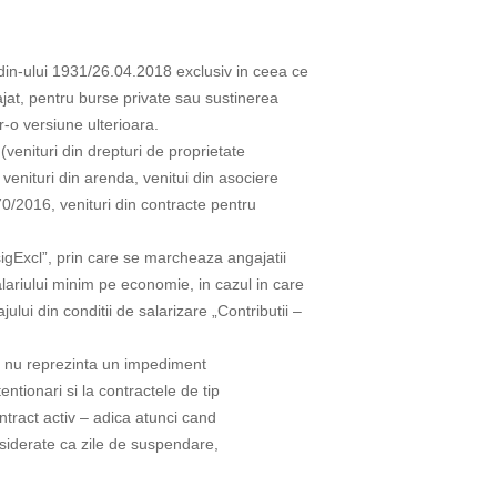
rdin-ului 1931/26.04.2018 exclusiv in ceea ce
jat, pentru burse private sau sustinerea
tr-o versiune ulterioara.
(venituri din drepturi de proprietate
, venituri din arenda, venitui din asociere
70/2016, venituri din contracte pentru
igExcl”, prin care se marcheaza angajatii
lariului minim pe economie, in cazul in care
lui din conditii de salarizare „Contributii –
, nu reprezinta un impediment
ntionari si la contractele de tip
ontract activ – adica atunci cand
nsiderate ca zile de suspendare,