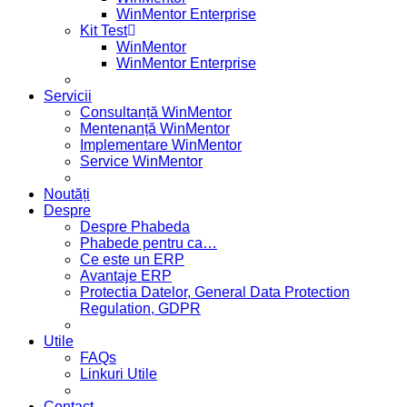
WinMentor Enterprise
Kit Test
WinMentor
WinMentor Enterprise
Servicii
Consultanță WinMentor
Mentenanță WinMentor
Implementare WinMentor
Service WinMentor
Noutăți
Despre
Despre Phabeda
Phabede pentru ca…
Ce este un ERP
Avantaje ERP
Protectia Datelor, General Data Protection
Regulation, GDPR
Utile
FAQs
Linkuri Utile
Contact