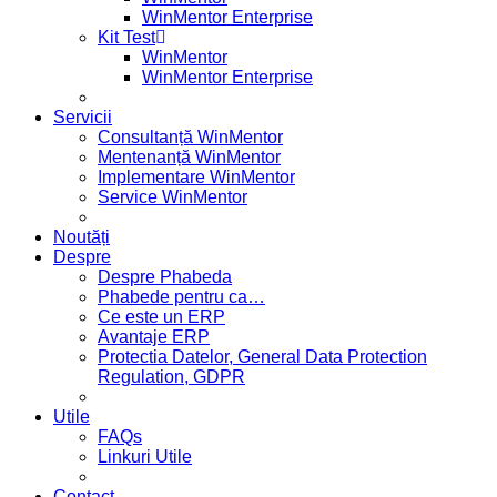
WinMentor Enterprise
Kit Test
WinMentor
WinMentor Enterprise
Servicii
Consultanță WinMentor
Mentenanță WinMentor
Implementare WinMentor
Service WinMentor
Noutăți
Despre
Despre Phabeda
Phabede pentru ca…
Ce este un ERP
Avantaje ERP
Protectia Datelor, General Data Protection
Regulation, GDPR
Utile
FAQs
Linkuri Utile
Contact