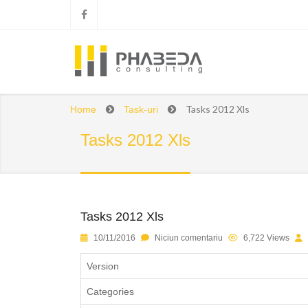
Tasks 2012 Xls
Home
Task-uri
Tasks 2012 Xls
Tasks 2012 Xls
1
2
3
4
5
10/11/2016
Niciun comentariu
6,722 Views
Version
Categories