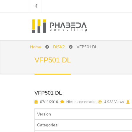
VFP501 DL
Home
DISK2
VFP501 DL
VFP501 DL
1
2
3
4
5
07/11/2016
Niciun comentariu
4,938 Views
Version
Categories