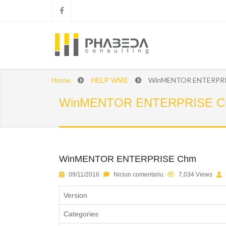
WinMENTOR ENTERPRI
Home
HELP WME
WinMENTOR ENTERPRISE 
WinMENTOR ENTERPRISE Chm
1
2
3
4
5
09/11/2016
Niciun comentariu
7,034 Views
Version
Categories