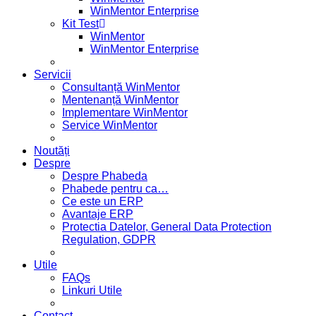
WinMentor Enterprise
Kit Test
WinMentor
WinMentor Enterprise
Servicii
Consultanță WinMentor
Mentenanță WinMentor
Implementare WinMentor
Service WinMentor
Noutăți
Despre
Despre Phabeda
Phabede pentru ca…
Ce este un ERP
Avantaje ERP
Protectia Datelor, General Data Protection
Regulation, GDPR
Utile
FAQs
Linkuri Utile
Contact